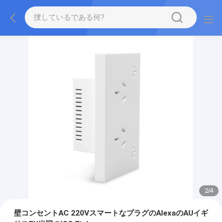
2
/
4
壁コンセントAC 220VスマートなプラグのAlexaのAUイギ