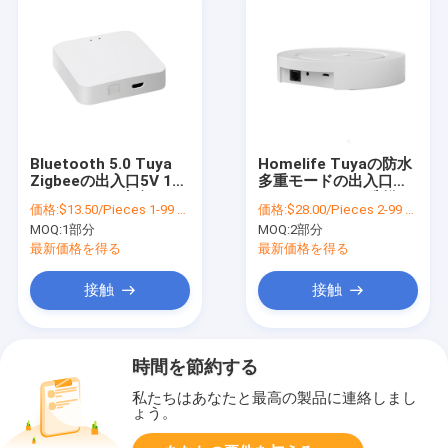
Bluetooth 5.0 Tuya
Homelife Tuyaの防水
Zigbeeの出入口5V 1A
多重モードの出入口
のスマートな生命
1920x1080 APP制御
価格:
$13.50/Pieces 1-99 Pieces
価格:
$28.00/Pieces 2-99 Pieces
Zigbeeの出入口
MOQ:
1部分
MOQ:
2部分
最新価格を得る
最新価格を得る
接触
接触
時間を節約する
私たちはあなたと最高の製品に連絡しまし
ょう。