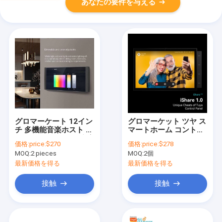
あなたの要件を与える
グロマーケート 12イン
グロマーケット ツヤ ス
チ 多機能音楽ホスト タ
マートホーム コントロ
ッチスクリーン ジグビ
ール パネル 10インチ
価格:
price:$270
価格:
price:$278
ーゲートウェイ 壁中央
スクリーン BLE ジグビ
MOQ:
2 pieces
MOQ:
2個
制御パネル インテリジ
ー ゲートウェイ ビルデ
ェントシーンスイッチ
ィング インターコン 互
最新価格を得る
最新価格を得る
換性
接触
接触