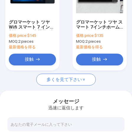
会社案内
品質管理
グロマーケット ツヤ
グロマーケット ツヤ ス
Wifi スマート 7 インチ
マート 7インチホーム
お問い合わせ
制御 パネル 多機能 ブ
ジグビーゲートウェイ
価格:
price:$145
価格:
price:$135
ル ミュージック ウォー
Wifi スマートコントロ
MOQ:
2 pieces
MOQ:
2 pieces
ル タッチスクリーン ジ
ール パネル 多機能BLE
ニュース
グビー ハブ ゲートウェ
音楽 壁タッチスクリー
最新価格を得る
最新価格を得る
イ 中央制御
ンセンター
すべての場合
接触
接触
多くを見て下さい
セキュリティ スマート ホーム
Tuyaのスマートなドア ロック
メッセージ
迅速に返信します
Tuyaのスマートなスイッチ
Tuyaのスマートなカメラ