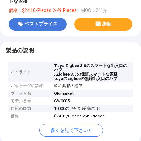
トな家橋
価格：$24.10/Pieces 2-49 Pieces
MOQ：2部分
ベストプライス
接触
製品の説明
Tuya Zigbee 3.0のスマートな出入口の
ハブ
ハイライト
,
,
Zigbee 3.0の保証スマートな家橋
tuyaのzigbeeの無線出入口のハブ
パッケージの詳細
絵の具箱の包装
ブランド名
Glomarket
モデル番号
GW0005
供給の能力
10000の部分/部分每の 月
価格
$24.10/Pieces 2-49 Pieces
多くを見て下さい