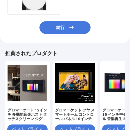
続行
推薦されたプロダクト
グロマーケート 12イン
グロマーケット ツヤ ス
グロマーケート
チ 多機能音楽ホスト タ
マートホーム コントロ
10 インチ中央
ッチスクリーン ジグビ
ール パネル 10インチ
ル 音楽再生 2 
ーゲートウェイ 壁中央
スクリーン BLE ジグビ
リレー 2 バイ 
制御パネル インテリジ
ー ゲートウェイ ビルデ
ー 多機能スマ
ベストプライス
ベストプライス
ベストプラ