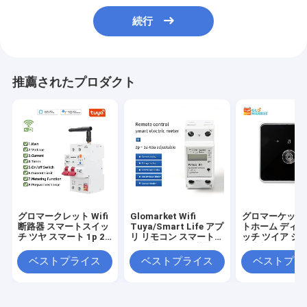
続行
推薦されたプロダクト
グロマークレット Wifi
Glomarket Wifi
グロマーケット
断路器 スマートスイッ
Tuya/Smart Life アプ
トホーム ディマ
チ ツヤ スマート 1p 2p
リ リモコン スマート回
ッチ ツイア ジ
3p 4p スマートホーム
路保護器 リレー装置 ス
音声制御 ボンブ
システム 電路 4P MCB
イッチ ブレーカー エネ
ング デジタル
ベストプライス
ベストプライス
ベストプラ
スマート断路器
ルギーメーター
レイで明るさを