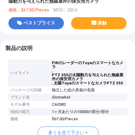
陽動力を与えられた無線屋外の保安用カメラ
価格：$67.00/Pieces
MOQ：2部分
ベストプライス
接触
製品の説明
PIRのレーダーのTuyaのスマートなカメ
ラ
,
ハイライト
PTZ 355の太陽動力を与えられた無線屋
外の保安用カメラ
,
太陽TuyaのスマートなカメラPTZ 355
パッケージの詳細
独立した絵の具箱の包装
ブランド名
Glomarket
モデル番号
CA0382
供給の能力
1ヶ月あたりの10000の部分/部分
価格
$67.00/Pieces
多くを見て下さい