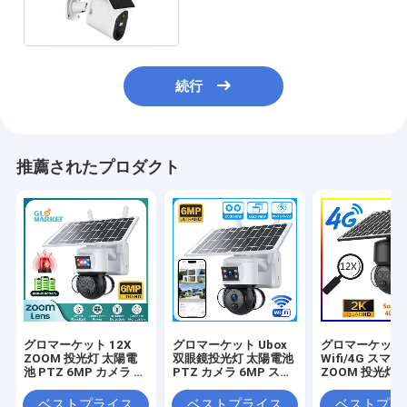
続行
推薦されたプロダクト
グロマーケット 12X
グロマーケット Ubox
グロマーケット U
ZOOM 投光灯 太陽電
双眼鏡投光灯 太陽電池
Wifi/4G スマー
池 PTZ 6MP カメラ ス
PTZ カメラ 6MP スマ
ZOOM 投光灯 
マート Wifi/4G Ubox
ートWiFi 4G セキュリ
池 PTZ カメラ 
セキュリティ カメラ
ティ PTZ カメラ
PIR 人間検出
ベストプライス
ベストプライス
ベストプラ