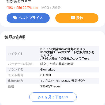
性があるカメラ
価格：$56.00/Pieces
MOQ：2部分
ベストプライス
接触
製品の説明
,
Pir IP65太陽Wifiの弾丸のカメラ
IP65太陽Tuyaのスマートな多用性があ
ハイライト
るカメラ
,
IP65太陽Wifiの弾丸のカメラTuya
パッケージの詳細
独立した絵の具箱の包装
ブランド名
Glomarket
モデル番号
CA0381
供給の能力
1ヶ月あたりの10000の部分/部分
価格
$56.00/Pieces
多くを見て下さい