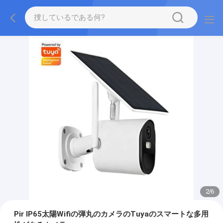
2
/
6
Pir IP65太陽Wifiの弾丸のカメラのTuyaのスマートな多用