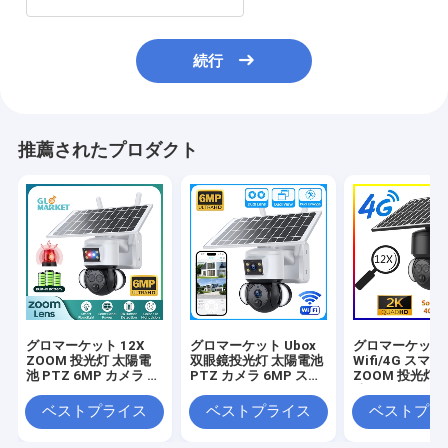
続行
推薦されたプロダクト
グロマーケット 12X
グロマーケット Ubox
グロマーケット U
ZOOM 投光灯 太陽電
双眼鏡投光灯 太陽電池
Wifi/4G スマー
池 PTZ 6MP カメラ ス
PTZ カメラ 6MP スマ
ZOOM 投光灯 
マート Wifi/4G Ubox
ートWiFi 4G セキュリ
池 PTZ カメラ 
セキュリティ カメラ
ティ PTZ カメラ
PIR 人間検出
ベストプライス
ベストプライス
ベストプラ