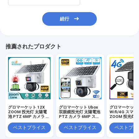
続行
推薦されたプロダクト
グロマーケット 12X
グロマーケット Ubox
グロマーケット U
ZOOM 投光灯 太陽電
双眼鏡投光灯 太陽電池
Wifi/4G スマー
池 PTZ 6MP カメラ ス
PTZ カメラ 6MP スマ
ZOOM 投光灯 
マート Wifi/4G Ubox
ートWiFi 4G セキュリ
池 PTZ カメラ 
セキュリティ カメラ
ティ PTZ カメラ
PIR 人間検出
ベストプライス
ベストプライス
ベストプラ