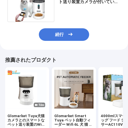
ト送り装置カメラが付いている
自動猫の送り装置
続行
推薦されたプロダクト
Glomarket Tuya犬猫
Glomarket Smart
4000mlスマー
カメラとのスマートな
Tuya ペット自動フィ
ッグ フード デ
ペット送り装置のWifi
ーダー Wifi 6L 犬 猫 フ
サーAC110V