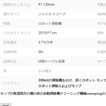
最高のランタイム:
91-120min
自動
運行モード:
ジャイロ スコープ
App
特徴:
ロボット掃除機
モデル
プロダクト サイズ:
25*25*7 cm
材料:
定常電圧:
3.7 V/3 W
電池容
充満時間:
3hr
作業時
充満方法:
USBケーブル充満
キーワ
港:
シンセン
200m2の掃除機をかけ、拭くロボット
,
モッ
ハイライト:
ロボット掃除人およびモップ
モップの乾湿両方の塵の床の自動掃除機クリーニング機械sweepin