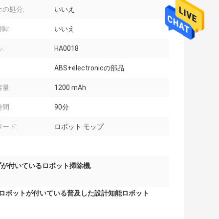
土の処分:
いいえ
制御:
いいえ
:
HA0018
ABS+electronicの部品
量:
1200 mAh
間:
90分
ード:
ロボット モップ
プが付いているロボット掃除機
,
gのロボットが付いている普及した設計知能ロボット