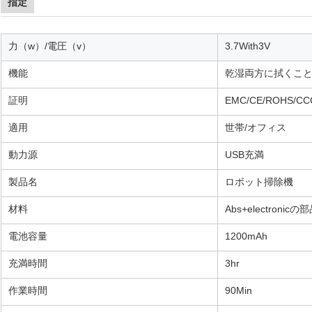
指定
力（w）/電圧（v）
3.7With3V
機能
乾湿両方に拭くこ
証明
EMC/CE/ROHS/CC
適用
世帯/オフィス
動力源
USB充満
製品名
ロボット掃除機
材料
Abs+electronicの
電池容量
1200mAh
充満時間
3hr
作業時間
90Min