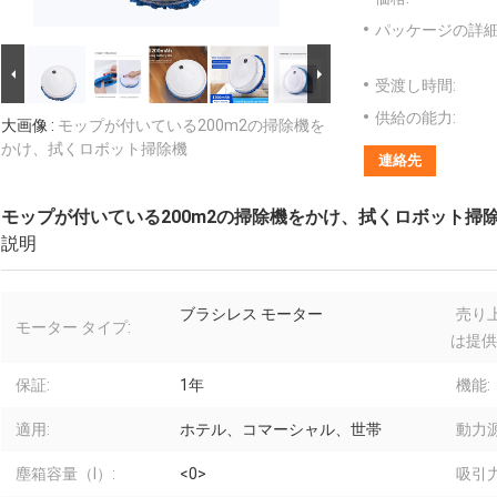
パッケージの詳細
受渡し時間:
供給の能力:
大画像 :
モップが付いている200m2の掃除機を
かけ、拭くロボット掃除機
連絡先
モップが付いている200m2の掃除機をかけ、拭くロボット掃
説明
ブラシレス モーター
売り
モーター タイプ:
は提供
保証:
1年
機能:
適用:
ホテル、コマーシャル、世帯
動力源
塵箱容量（l）:
<0>
吸引力