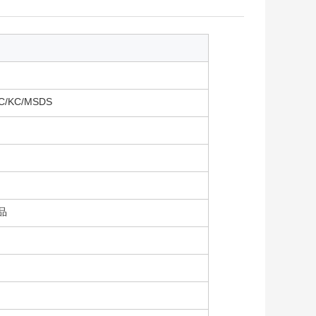
と
C/KC/MSDS
部品