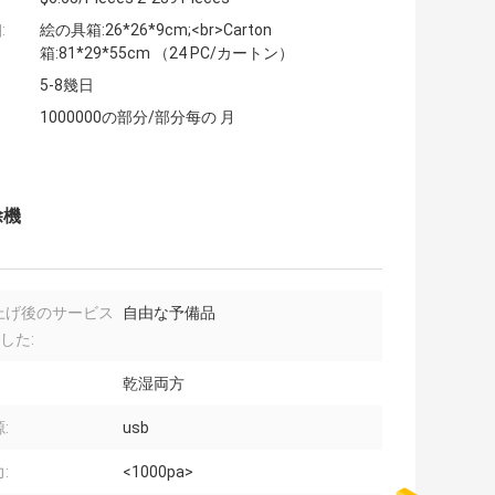
:
絵の具箱:26*26*9cm;<br>Carton
箱:81*29*55cm （24 PC/カートン）
5-8幾日
1000000の部分/部分每の 月
除機
上げ後のサービス
自由な予備品
した:
乾湿両方
:
usb
:
<1000pa>