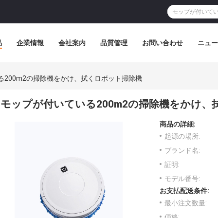
品
企業情報
会社案内
品質管理
お問い合わせ
ニュー
る200m2の掃除機をかけ、拭くロボット掃除機
モップが付いている200m2の掃除機をかけ、
商品の詳細:
起源の場所:
ブランド名:
証明:
モデル番号:
お支払配送条件:
最小注文数量:
価格: