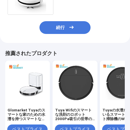
続行
推薦されたプロダクト
Glomarket Tuyaのス
Tuya Wifiのスマート
Tuyaの水漕が
マートな家のための水
な洗剤のロボット
いるスマートな
漕を持つスマートなロ
2000Pa吸引の世帯の
ト掃除機のWifi
ボット掃除機Wifi
広がりのモップの真空
制御床のSweep
のロボット
ロボット
ベストプライス
ベストプライス
ベストプラ