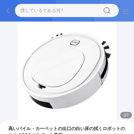
2
/
7
高いパイル・カーペットの出口の白い床の拭くロボットの