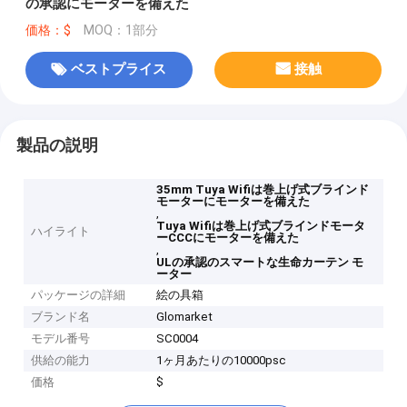
の承認にモーターを備えた
価格：$
MOQ：1部分
ベストプライス
接触
製品の説明
35mm Tuya Wifiは巻上げ式ブラインド
モーターにモーターを備えた
,
Tuya Wifiは巻上げ式ブラインドモータ
ハイライト
ーCCCにモーターを備えた
,
ULの承認のスマートな生命カーテン モ
ーター
パッケージの詳細
絵の具箱
ブランド名
Glomarket
モデル番号
SC0004
供給の能力
1ヶ月あたりの10000psc
価格
$