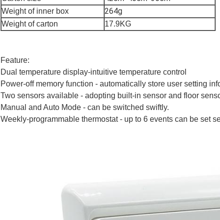
264g
Weight of inner box
Weight of carton
17.9KG
Feature:
Dual temperature display-intuitive temperature control
Power-off memory function - automatically store user setting inf
Two sensors available - adopting built-in sensor and floor senso
Manual and Auto Mode - can be switched swiftly.
Weekly-programmable thermostat - up to 6 events can be set se