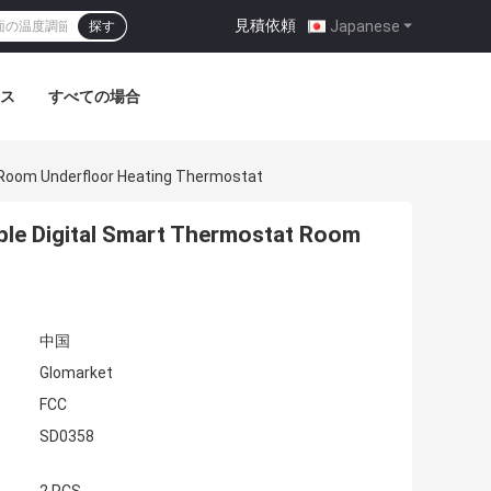
見積依頼
|
Japanese
探す
ス
すべての場合
 Room Underfloor Heating Thermostat
ble Digital Smart Thermostat Room
中国
Glomarket
FCC
SD0358