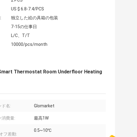
2 PCS
US $ 6.8-7.4/PCS
:
独立した絵の具箱の包装
7-15の仕事日
L/C、T/T
10000/pcs/month
l Smart Thermostat Room Underfloor Heating
ド名:
Glomarket
ー消費量:
最高1W
0.5~10℃
オフ差動: