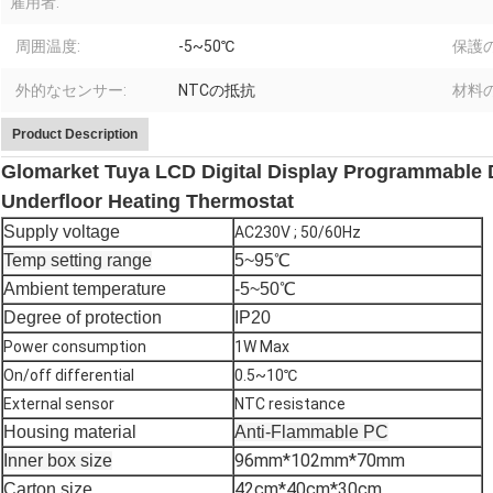
雇用者:
周囲温度:
-5~50℃
保護
外的なセンサー:
NTCの抵抗
材料の
Product Description
Glomarket Tuya LCD Digital Display Programmable 
Underfloor Heating Thermostat
Supply voltage
AC230V ; 50/60Hz
Temp setting range
5~95℃
Ambient temperature
-5~50℃
Degree of protection
IP20
Power consumption
1W Max
On/off differential
0.5~10℃
External sensor
NTC resistance
Housing material
Anti-Flammable PC
96mm*102mm*70mm
Inner box size
42cm*40cm*30cm
Carton size