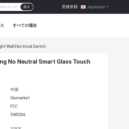
見積依頼
|
Japanese
探す
ス
すべての場合
t Wall Electrical Switch
ng No Neutral Smart Glass Touch
中国
Glomarket
FCC
SW0266