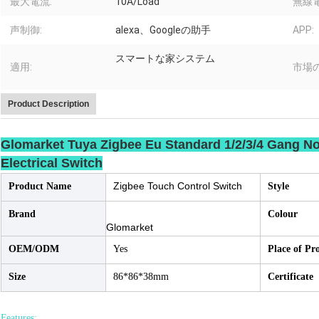
最大電流:
10A/Load
無線電
声制御:
alexa、Googleの助手
APP:
スマートな家システム
適用:
市場
Product Description
Glomarket Tuya Zigbee Eu Standard 1/2/3/4 Gang No
Electrical Switch
Zigbee Touch Control Switch
Product Name
Style
Brand
Colour
Glomarket
OEM/ODM
Yes
Place of Pr
Size
86*86*38mm
Certificate
Features: