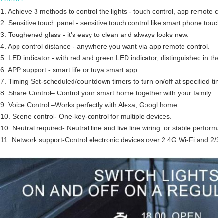
1. Achieve 3 methods to control the lights -
touch control, app remote c
2. Sensitive touch panel -
sensitive touch control like smart phone touc
3. Toughened glass -
it's easy to clean and always looks new.
4. App control distance -
anywhere you want via app remote control.
5. LED indicator -
with red and green LED indicator, distinguished in the 
6. APP support -
smart life or tuya smart app.
7. Timing Set-
scheduled/countdown timers to turn on/off at specified ti
8. Share Control–
Control your smart home together with your family.
9. Voice Control –
Works perfectly with Alexa, Googl home.
10. Scene control-
One-key-control for multiple devices.
10. Neutral required-
Neutral line and live line wiring for stable perfor
11. Network support-
Control electronic devices over 2.4G Wi-Fi and 2/