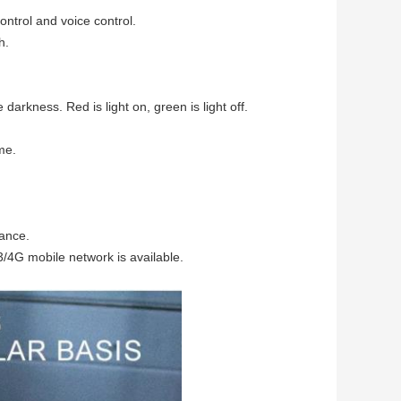
ontrol and voice control.
h.
darkness. Red is light on, green is light off.
me.
mance.
3/4G mobile network is available.