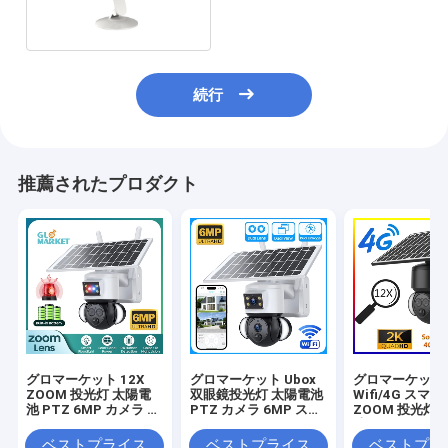
カメラ
続行
推薦されたプロダクト
グロマーケット 12X
グロマーケット Ubox
グロマーケット U
ZOOM 投光灯 太陽電
双眼鏡投光灯 太陽電池
Wifi/4G スマー
池 PTZ 6MP カメラ ス
PTZ カメラ 6MP スマ
ZOOM 投光灯 
マート Wifi/4G Ubox
ートWiFi 4G セキュリ
池 PTZ カメラ 
セキュリティ カメラ
ティ PTZ カメラ
PIR 人間検出
ベストプライス
ベストプライス
ベストプラ