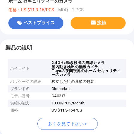
ホーム セキュリティーのカメラ
価格：US $11.3-16/PCS
MOQ：2 PCS
ベストプライス
接触
製品の説明
,
2.4GHz動き検出の無線カメラ
,
屋内動き検出の無線カメラ
ハイライト
Tuyaの夜間視界のホーム セキュリティ
ーのカメラ
パッケージの詳細
独立した絵の具箱の包装
ブランド名
Glomarket
モデル番号
CA0317
供給の能力
10000/PCS/Month
価格
US $11.3-16/PCS
多くを見て下さい