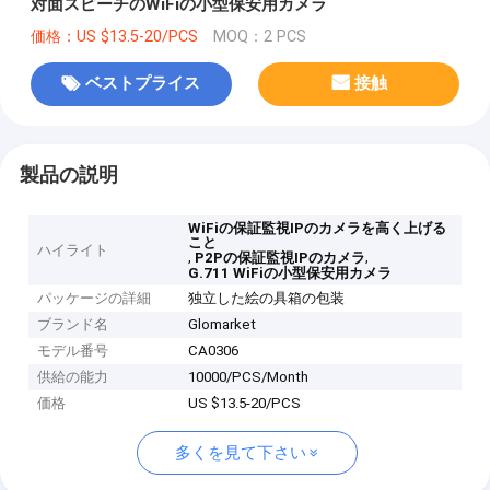
対面スピーチのWiFiの小型保安用カメラ
価格：US $13.5-20/PCS
MOQ：2 PCS
ベストプライス
接触
製品の説明
WiFiの保証監視IPのカメラを高く上げる
こと
ハイライト
,
,
P2Pの保証監視IPのカメラ
G.711 WiFiの小型保安用カメラ
パッケージの詳細
独立した絵の具箱の包装
ブランド名
Glomarket
モデル番号
CA0306
供給の能力
10000/PCS/Month
価格
US $13.5-20/PCS
多くを見て下さい