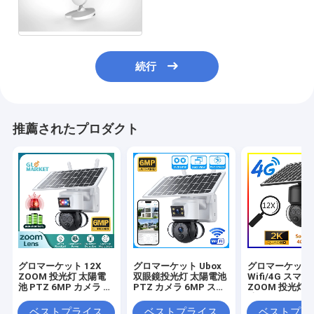
用カメラ
続行
推薦されたプロダクト
グロマーケット 12X
グロマーケット Ubox
グロマーケット U
ZOOM 投光灯 太陽電
双眼鏡投光灯 太陽電池
Wifi/4G スマー
池 PTZ 6MP カメラ ス
PTZ カメラ 6MP スマ
ZOOM 投光灯 
マート Wifi/4G Ubox
ートWiFi 4G セキュリ
池 PTZ カメラ 
セキュリティ カメラ
ティ PTZ カメラ
PIR 人間検出
ベストプライス
ベストプライス
ベストプラ