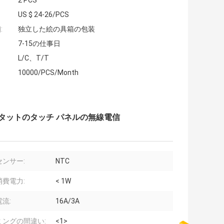
2 PCS
US $ 24-26/PCS
:
独立した絵の具箱の包装
7-15の仕事日
L/C、T/T
10000/PCS/Month
ーモスタットのタッチ パネルの無線電信
センサー:
NTC
消費電力:
< 1W
流:
16A/3A
ミングの間違い:
<1>