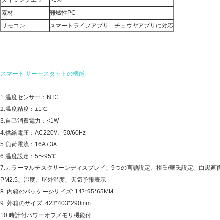
タイミングエラー
<1%
素材
難燃性PC
リモコン
スマートライフアプリ、チュウヤアプリに対応
スマート サーモスタットの機能:
1.温度センサー：NTC
2.温度精度：±1℃
3.自己消費電力：<1W
4.供給電圧：AC220V、50/60Hz
5.負荷電流：16A / 3A
6.温度設定：5〜95℃
7.カラーマルチスクリーンディスプレイ、9つの言語設定、摂氏/華氏設定、白黒画面、5 
PM2.5、湿度、屋外温度、天気予報表示
8. 内箱のパッケージサイズ: 142*95*65MM
9. 外箱のサイズ: 423*403*290mm
10.時計付パワーオフメモリ機能付