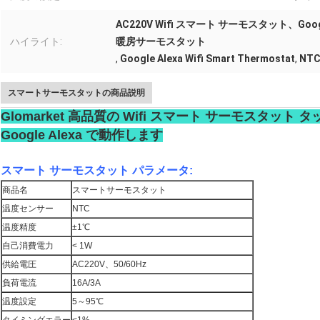
AC220V Wifi スマート サーモスタット、Goog
ハイライト:
暖房サーモスタット
,
Google Alexa Wifi Smart Thermostat
,
NTC 
スマートサーモスタットの商品説明
Glomarket 高品質の Wifi スマート サーモスタッ
Google Alexa で動作します
スマート サーモスタット パラメータ:
商品名
スマートサーモスタット
温度センサー
NTC
温度精度
±1℃
自己消費電力
< 1W
供給電圧
AC220V、50/60Hz
負荷電流
16A/3A
温度設定
5～95℃