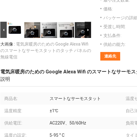
最小注文数量:
価格:
パッケージの詳細
受渡し時間:
支払条件:
大画像 :
電気床暖房のための Google Alexa Wifi
供給の能力:
のスマートなサーモスタットのタッチ パネルの
連絡先
無線電信
電気床暖房のための Google Alexa Wifi のスマートなサ
説明
商品名:
スマートなサーモスタット
温度
温度精度:
±1℃
自己
供給電圧:
AC220V、50/60Hz
負荷電
温度の設定:
5-95 ° C
タイ