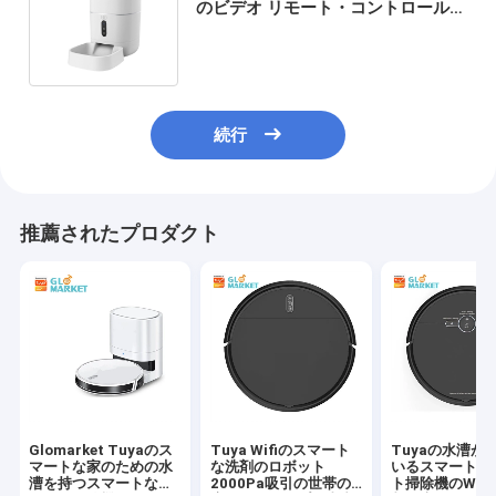
のビデオ リモート・コントロール
ペット送り装置 4L 時限ペット送り
装置
続行
推薦されたプロダクト
Glomarket Tuyaのス
Tuya Wifiのスマート
Tuyaの水漕が
マートな家のための水
な洗剤のロボット
いるスマートな
漕を持つスマートなロ
2000Pa吸引の世帯の
ト掃除機のWifi