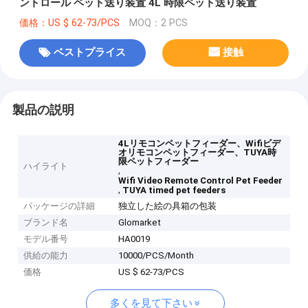
ントロール ペット送り装置 4L 時限ペット送り装置
価格：US $ 62-73/PCS
MOQ：2 PCS
ベストプライス
接触
製品の説明
4Lリモコンペットフィーダー、Wifiビデ
オリモコンペットフィーダー、TUYA時
限ペットフィーダー
ハイライト
,
Wifi Video Remote Control Pet Feeder
,
TUYA timed pet feeders
パッケージの詳細
独立した絵の具箱の包装
ブランド名
Glomarket
モデル番号
HA0019
供給の能力
10000/PCS/Month
価格
US $ 62-73/PCS
多くを見て下さい