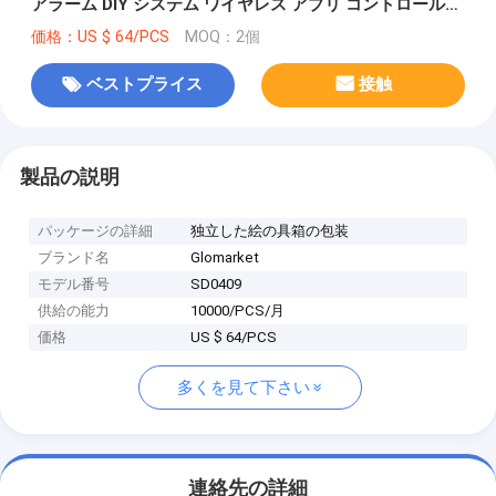
アラーム DIY システム ワイヤレス アプリ コントロール
盗難防止 セキュリティ アラーム システム
価格：US $ 64/PCS
MOQ：2個
ベストプライス
接触
製品の説明
パッケージの詳細
独立した絵の具箱の包装
ブランド名
Glomarket
モデル番号
SD0409
供給の能力
10000/PCS/月
価格
US $ 64/PCS
多くを見て下さい
連絡先の詳細