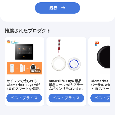
続行
推薦されたプロダクト
サイレンで造られる
Smartlife Tuya 用品
Glomarket Tu
Glomarket Tuya Wifi
緊急コール Wifi アラー
バーサル WiFi
4G のスマートな保証
ムボタンリモコン Sos
ト IR スマート
警報システム Google
パニックボタン高齢者
ス RF リモコン G
Alexa
用
Alexa と連携
ベストプライス
ベストプライス
ベストプラ
ホーム用