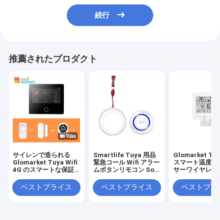
続行
推薦されたプロダクト
サイレンで造られる
Smartlife Tuya 用品
Glomarket Tuy
Glomarket Tuya Wifi
緊急コール Wifi アラー
スマート温度湿
4G のスマートな保証
ムボタンリモコン Sos
サーワイヤレス
警報システム Google
パニックボタン高齢者
温度計湿度計検
Alexa
用
ベストプライス
ベストプライス
ベストプラ