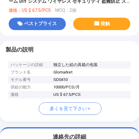
ーム DIY システム ワイヤレス セキュリティ 盗難防止 ス
マート ホーム アラーム システム Alexa
価格：US $ 67.5/PCS
MOQ：2個
ベストプライス
接触
製品の説明
パッケージの詳細
独立した絵の具箱の包装
ブランド名
Glomarket
モデル番号
SD0410
供給の能力
10000/PCS/月
価格
US $ 67.5/PCS
多くを見て下さい
連絡先の詳細