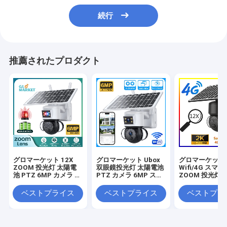
続行
推薦されたプロダクト
グロマーケット 12X
グロマーケット Ubox
グロマーケット U
ZOOM 投光灯 太陽電
双眼鏡投光灯 太陽電池
Wifi/4G スマー
池 PTZ 6MP カメラ ス
PTZ カメラ 6MP スマ
ZOOM 投光灯 
マート Wifi/4G Ubox
ートWiFi 4G セキュリ
池 PTZ カメラ 
セキュリティ カメラ
ティ PTZ カメラ
PIR 人間検出
ベストプライス
ベストプライス
ベストプラ