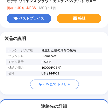
ビデオ ワイヤレス クラウド カメラ パン/チルト カメラ
価格：US $14/PCS
MOQ：1個
ベストプライス
接触
製品の説明
パッケージの詳細
独立した絵の具箱の包装
ブランド名
Glomarket
モデル番号
CA0321
供給の能力
10000/PCS/月
価格
US $14/PCS
多くを見て下さい
連絡先の詳細