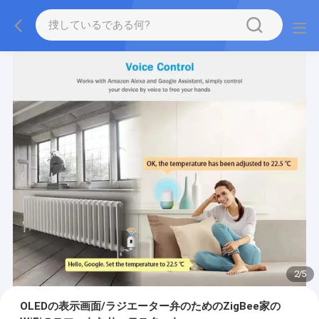
2
/
5
OLEDの表示画面/ラジエーター弁のためのZigBee家の