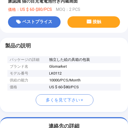
脈認識 猫の目充電電池付き内蔵画面
価格：US $ 60-$80/PCS
MOQ：2 PCS
ベストプライス
接触
製品の説明
パッケージの詳細
独立した絵の具箱の包装
ブランド名
Glomarket
モデル番号
LK0112
供給の能力
10000/PCS/Month
価格
US $ 60-$80/PCS
多くを見て下さい
連絡先の詳細