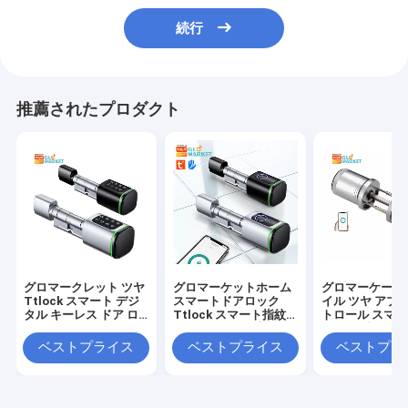
続行
推薦されたプロダクト
グロマークレット ツヤ
グロマーケットホーム
グロマーケート
Ttlock スマート デジ
スマートドアロック
イル ツヤ アプリ
タル キーレス ドア ロ
Ttlock スマート指紋
トロール スマ
ック シリンダー コンビ
カード鍵ロック 調節可
ク ドア 指紋 パ
ネーション パスワード
能なシリンダーユーロ
ド ホーム ホテル
ベストプライス
ベストプライス
ベストプラ
&カード 電子 ロック シ
スマートロック ツヤ ア
ートメント 電子
リンダー スマート ロッ
プリ ドアロック
ト ドア ノブロ
ク