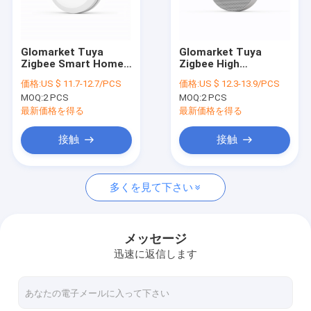
会社案内
品質管理
Glomarket Tuya
Glomarket Tuya
Zigbee Smart Home
Zigbee High
お問い合わせ
Security Wireless
Sensitivity Digital
価格:
US $ 11.7-12.7/PCS
価格:
US $ 12.3-13.9/PCS
Motion Detector
DisplayWireless
MOQ:
2 PCS
MOQ:
2 PCS
Human Motion
Carbon Dioxide
ニュース
Sensor With Remote
Detector For
最新価格を得る
最新価格を得る
Control
Outdoor Indoor
すべての場合
接触
接触
多くを見て下さい
セキュリティ スマート ホーム
Tuyaのスマートなドア ロック
メッセージ
迅速に返信します
Tuyaのスマートなスイッチ
Tuyaのスマートなカメラ