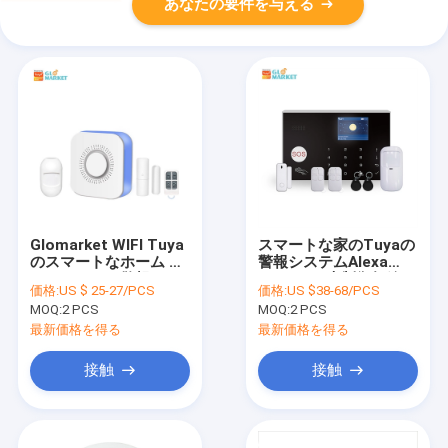
あなたの要件を与える
Glomarket WIFI Tuya
スマートな家のTuyaの
のスマートなホーム セ
警報システムAlexa
キュリティー警報サイ
Googleの声制御無線
価格:
US $ 25-27/PCS
価格:
US $38-68/PCS
レン システム無線火の
Wifi 4G SMSの警報シ
MOQ:
2 PCS
MOQ:
2 PCS
強盗
ステム
最新価格を得る
最新価格を得る
接触
接触