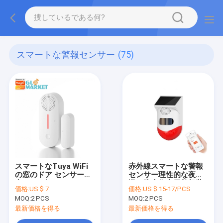
スマートな警報センサー
(75)
スマートなTuya WiFi
赤外線スマートな警報
の窓のドア センサーの
センサー理性的な夜認
音および軽いホーム セ
識の防水住宅用警報装
価格:
US $ 7
価格:
US $ 15-17/PCS
キュリティー警報
置
MOQ:
2 PCS
MOQ:
2 PCS
最新価格を得る
最新価格を得る