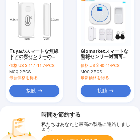
Tuyaのスマートな無線
Glomarketスマートな
ドアの窓センサーの住
警報センサー対面可聴
宅用警報装置の温度の
周波センサーのTuya
価格:
US $ 11.1-11.7/PCS
価格:
US $ 40-41/PCS
湿気の検出
WiFi GSMの家警報セキ
MOQ:
2 PCS
MOQ:
2 PCS
ュリティ システム
最新価格を得る
最新価格を得る
接触
接触
時間を節約する
私たちはあなたと最高の製品に連絡しまし
ょう。