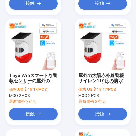
接触
接触
Tuya Wifiスマートな警
屋外の太陽赤外線警報
報センサーの屋外の防
サイレン110度の防水
水保証警報システム
スマートな住宅用警報
価格:
US $ 15-17/PCS
価格:
US $ 15-17/PCS
装置
MOQ:
2 PCS
MOQ:
2 PCS
最新価格を得る
最新価格を得る
接触
接触