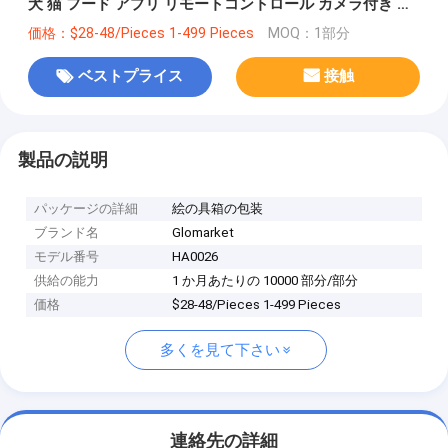
犬 猫 フード アプリ リモートコントロール カメラ付き ペ
ット自動フィーダー
価格：$28-48/Pieces 1-499 Pieces
MOQ：1部分
ベストプライス
接触
製品の説明
パッケージの詳細
絵の具箱の包装
ブランド名
Glomarket
モデル番号
HA0026
供給の能力
1 か月あたりの 10000 部分/部分
価格
$28-48/Pieces 1-499 Pieces
多くを見て下さい
連絡先の詳細