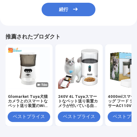
続行
推薦されたプロダクト
Glomarket Tuya犬猫
240V 4L Tuyaスマー
4000mlスマー
カメラとのスマートな
トなペット送り装置カ
ッグ フード デ
ペット送り装置のWifi
メラが付いている自動
サーAC110V
の理性的なリモート・
猫の送り装置
送り装置Wifi
コントロール
ベストプライス
ベストプライス
ベストプラ